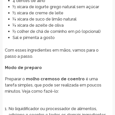
4 dentes de alho
½ xícara de iogurte grego natural sem açúcar
½ xícara de creme de leite
¼ xícara de suco de limão natural
¼ xícara de azeite de oliva
½ colher de chá de cominho em pó (opcional)
Sal e pimenta a gosto
Com esses ingredientes em mãos, vamos para o
passo a passo.
Modo de preparo
Preparar o
molho cremoso de coentro
é uma
tarefa simples, que pode ser realizada em poucos
minutos. Veja como fazê-lo:
No liquidificador ou processador de alimentos,
adicione o coentro e todos os demais ingredientes.