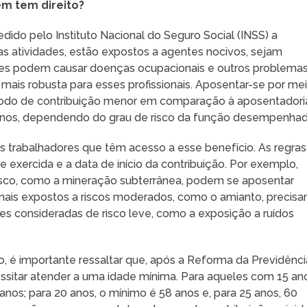
em tem direito?
dido pelo Instituto Nacional do Seguro Social (INSS) a
as atividades, estão expostos a agentes nocivos, sejam
entes podem causar doenças ocupacionais e outros problema
 mais robusta para esses profissionais. Aposentar-se por me
íodo de contribuição menor em comparação à aposentadori
 anos, dependendo do grau de risco da função desempenhad
s trabalhadores que têm acesso a esse benefício. As regras
 exercida e a data de início da contribuição. Por exemplo,
isco, como a mineração subterrânea, podem se aposentar
onais expostos a riscos moderados, como o amianto, precis
des consideradas de risco leve, como a exposição a ruídos
o, é importante ressaltar que, após a Reforma da Previdênci
sitar atender a uma idade mínima. Para aqueles com 15 an
anos; para 20 anos, o mínimo é 58 anos e, para 25 anos, 60