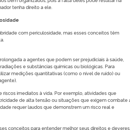
s bem organizados, pois a falta deles pode resultar na
dor tenha direito a ele.
losidade
bridade com periculosidade, mas esses conceitos têm
ta.
rolongada a agentes que podem ser prejudiciais à saúde,
radiações e substâncias químicas ou biológicas. Para
ilizar medições quantitativas (como o nível de ruído) ou
agente).
ve riscos imediatos à vida. Por exemplo, atividades que
tricidade de alta tensão ou situações que exigem combate 
idade requer laudos que demonstrem um risco real e
es conceitos para entender melhor seus direitos e deveres