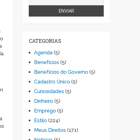
s
io
CATEGORIAS
a
Agenda
(5)
a.
Benefícios
(5)
Benefícios do Governo
(5)
Cadastro Único
(5)
am
Curiosidades
(5)
Dinheiro
(5)
Emprego
(5)
a
Estilo
(224)
os
Meus Direitos
(171)
Notícias
(5)