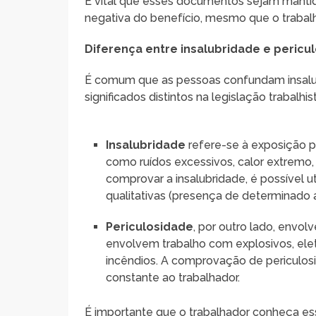
É vital que esses documentos sejam mantido
negativa do benefício, mesmo que o trabalha
Diferença entre insalubridade e pericu
É comum que as pessoas confundam insalu
significados distintos na legislação trabalhis
Insalubridade
refere-se à exposição p
como ruídos excessivos, calor extremo, 
comprovar a insalubridade, é possível ut
qualitativas (presença de determinado 
Periculosidade
, por outro lado, envol
envolvem trabalho com explosivos, ele
incêndios. A comprovação de periculos
constante ao trabalhador.
É importante que o trabalhador conheça ess