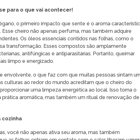
e para o que vai acontecer!
ano, o primeiro impacto que sente é o aroma característi
. Esse cheiro não apenas perfuma, mas também adquire
ndentes. Os óleos essenciais contidos nas folhas, como o
 essa transformação. Esses compostos são amplamente
rianas, antifúngicas e antiparasitárias. Portanto, queimar
is limpo e energizado.
e e envolvente, o que faz com que muitas pessoas sintam u
as culturas ao redor do mundo acreditam que o cheiro do
proporcionar uma limpeza energética ao local. Isso torna o
 prática aromática, mas também um ritual de renovação de
 cozinha
as, você não apenas ativa seu aroma, mas também
 que as folhas entram em contato com o calor, liberam vapo