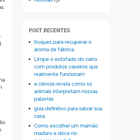
as
POST RECENTES
.
truques para recuperar o
.
aroma de fábrica
Limpe o estofado do carro
com produtos caseiros que
realmente funcionam
rma
a ciência revela como os
m
animais interpretam nossas
palavras
guia definitivo para salvar sua
casa
são
Como escolher um mamão
o
maduro e doce no