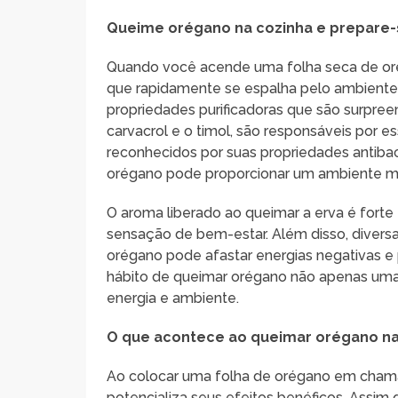
Queime orégano na cozinha e prepare-s
Quando você acende uma folha seca de orég
que rapidamente se espalha pelo ambiente
propriedades purificadoras que são surpree
carvacrol e o timol, são responsáveis por
reconhecidos por suas propriedades antibacte
orégano pode proporcionar um ambiente ma
O aroma liberado ao queimar a erva é fort
sensação de bem-estar. Além disso, divers
orégano pode afastar energias negativas e 
hábito de queimar orégano não apenas uma
energia e ambiente.
O que acontece ao queimar orégano na
Ao colocar uma folha de orégano em cham
potencializa seus efeitos benéficos. Assim