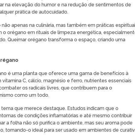
iar na elevação do humor e na redução de sentimentos de
lquer prática de autocuidado.
 não apenas na culinária, mas também em práticas espirituai
m o orégano em rituais de limpeza energética, especialmen
do. Queimar orégano transforma o espaço, criando uma
orégano
gano é uma planta que oferece uma gama de benefícios à
vitamina C, cálcio, magnésio e ferro, nutrientes essenciais
ombater os radicais livres, que contribuem para o
anismo como um todo.
ro tema que merece destaque. Estudos indicam que o
intomas de condições inflamatórias e até mesmo contribuir
imar a folha não só purifica o ambiente, mas seu aroma pode
ção, tornando-o ideal para ser usado em ambientes de curati