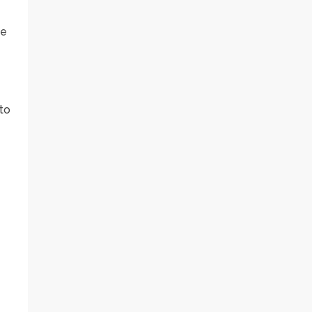
ue
to