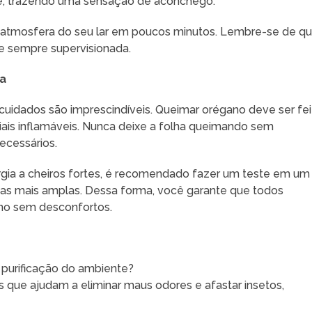
e, trazendo uma sensação de aconchego.
a atmosfera do seu lar em poucos minutos. Lembre-se de q
 e sempre supervisionada.
va
cuidados são imprescindíveis. Queimar orégano deve ser fei
iais inflamáveis. Nunca deixe a folha queimando sem
necessários.
ergia a cheiros fortes, é recomendado fazer um teste em um
s mais amplas. Dessa forma, você garante que todos
ano sem desconfortos.
purificação do ambiente?
s que ajudam a eliminar maus odores e afastar insetos,